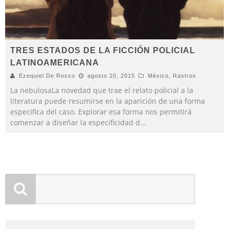
TRES ESTADOS DE LA FICCIÓN POLICIAL
LATINOAMERICANA
Ezequiel De Rosso
agosto 20, 2015
México
,
Rastros
La nebulosaLa novedad que trae el relato policial a la
literatura puede resumirse en la aparición de una forma
específica del caso. Explorar esa forma nos permitirá
comenzar a diseñar la especificidad d
...