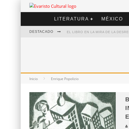
LITERATURA
MÉXICO
DESTACADO
EL LIBRO EN LA MIRA DE LA DES
MARCELO RUBIO | EL LLOVEDOR
DIEGO MERET | HOTEL ACAPULCO
ALEJANDRA CORREA | LA NIEVE
Inicio
Enrique Popolizio
B
I
E