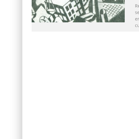
Re
s
en
cu