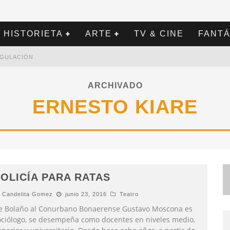
HISTORIETA
ARTE
TV & CINE
FANTÁ
REGULACIÓN
ARCHIVADO
ERNESTO KIARE
OLICÍA PARA RATAS
Candelita Gomez
junio 23, 2016
Teatro
e Bolaño al Conurbano Bonaerense Gustavo Moscona es
ociólogo, se desempeña como docentes en niveles medio,