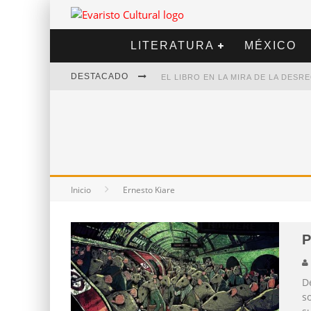
LITERATURA
MÉXICO
DESTACADO
EL LIBRO EN LA MIRA DE LA DES
MARCELO RUBIO | EL LLOVEDOR
DIEGO MERET | HOTEL ACAPULCO
ALEJANDRA CORREA | LA NIEVE
Inicio
Ernesto Kiare
P
D
s