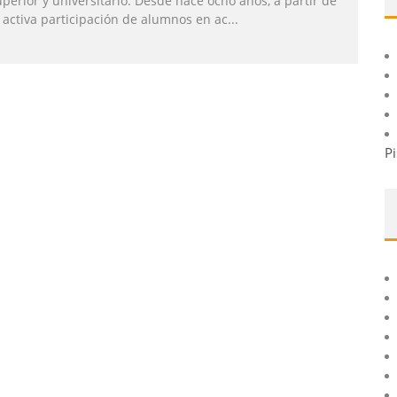
perior y universitario. Desde hace ocho años, a partir de
 activa participación de alumnos en ac
...
Pi