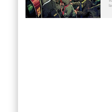
su
la