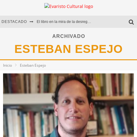
DESTACADO
El libro en la mira de la desregulación
Marcelo Rubio | El llovedor
ARCHIVADO
ESTEBAN ESPEJO
Diego Meret | Hotel Acapulco
Alejandra Correa | La nieve
Inicio
Esteban Espejo