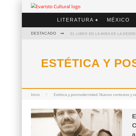
LITERATURA
MÉXICO
DESTACADO
EL LIBRO EN LA MIRA DE LA DES
MARCELO RUBIO | EL LLOVEDOR
ESTÉTICA Y P
DIEGO MERET | HOTEL ACAPULCO
ALEJANDRA CORREA | LA NIEVE
Inicio
Estética y posmodernidad. Nuevos contextos y se
E
C
a