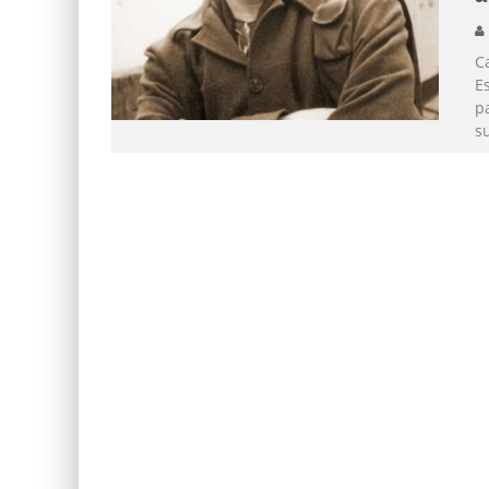
Ca
E
p
s