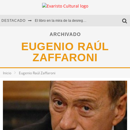
DESTACADO
El libro en la mira de la desregulación
Marcelo Rubio | El llovedor
ARCHIVADO
EUGENIO RAÚL
Diego Meret | Hotel Acapulco
ZAFFARONI
Alejandra Correa | La nieve
Inicio
Eugenio Raúl Zaffaroni