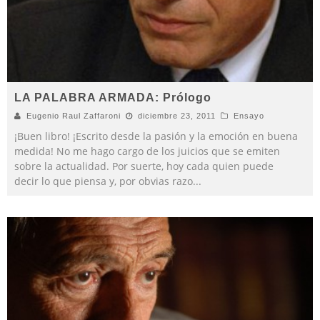
LA PALABRA ARMADA: Prólogo
Eugenio Raul Zaffaroni
diciembre 23, 2011
Ensayo
¡Buen libro! ¡Escrito desde la pasión y la emoción en buena
medida! No me hago cargo de los juicios que se emiten
sobre la actualidad. Por suerte, hoy cada quien puede
decir lo que piensa y, por obvias razo
...