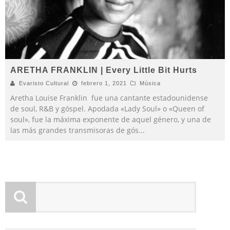
ARETHA FRANKLIN | Every Little Bit Hurts
Evaristo Cultural
febrero 1, 2021
Música
Aretha Louise Franklin ​​​ fue una cantante estadounidense
de soul, R&B y góspel. Apodada «Lady Soul» o «Queen of
soul», fue la máxima exponente de aquel género, y una de
las más grandes transmisoras de gós
...