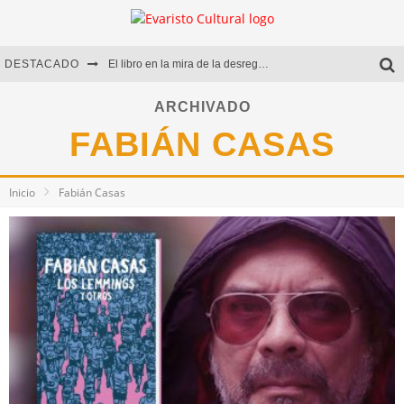
DESTACADO
El libro en la mira de la desregulación
Marcelo Rubio | El llovedor
ARCHIVADO
FABIÁN CASAS
Diego Meret | Hotel Acapulco
Alejandra Correa | La nieve
Inicio
Fabián Casas