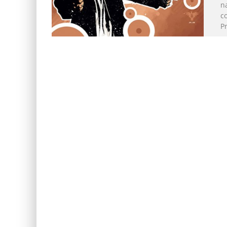
na
co
P