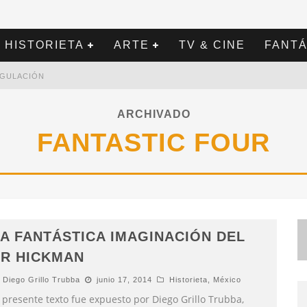
HISTORIETA
ARTE
TV & CINE
FANTÁ
REGULACIÓN
ARCHIVADO
FANTASTIC FOUR
A FANTÁSTICA IMAGINACIÓN DEL
SR HICKMAN
Diego Grillo Trubba
junio 17, 2014
Historieta
,
México
 presente texto fue expuesto por Diego Grillo Trubba,