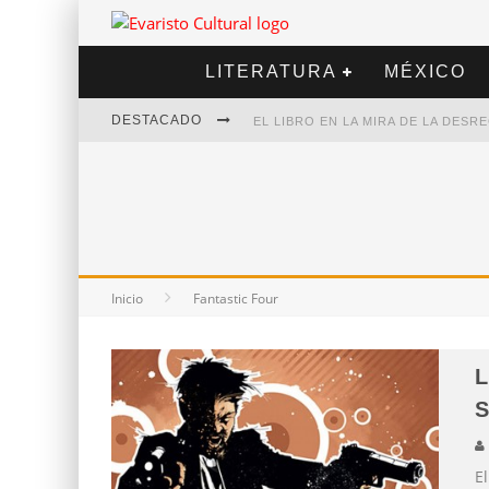
LITERATURA
MÉXICO
DESTACADO
EL LIBRO EN LA MIRA DE LA DES
MARCELO RUBIO | EL LLOVEDOR
DIEGO MERET | HOTEL ACAPULCO
ALEJANDRA CORREA | LA NIEVE
Inicio
Fantastic Four
L
El