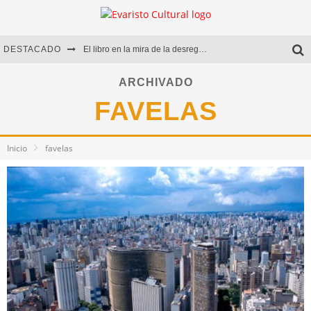
DESTACADO
El libro en la mira de la desregulación
Marcelo Rubio | El llovedor
ARCHIVADO
FAVELAS
Diego Meret | Hotel Acapulco
Alejandra Correa | La nieve
Inicio
favelas