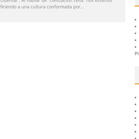
cidental”. Al hablar de “civilización celta” nos estamos
efiriendo a una cultura conformada por
...
Pi