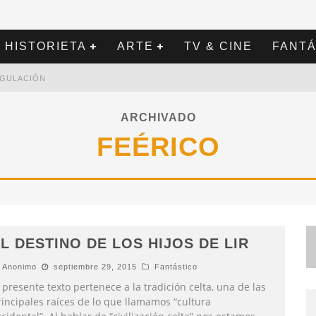
HISTORIETA
ARTE
TV & CINE
FANTÁ
REGULACIÓN
ARCHIVADO
FEÉRICO
L DESTINO DE LOS HIJOS DE LIR
Anonimo
septiembre 29, 2015
Fantástico
 presente texto pertenece a la tradición celta, una de las
rincipales raíces de lo que llamamos “cultura