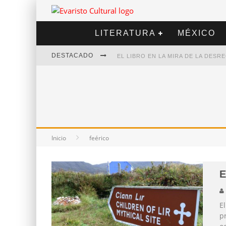
LITERATURA
MÉXICO
DESTACADO
EL LIBRO EN LA MIRA DE LA DES
MARCELO RUBIO | EL LLOVEDOR
DIEGO MERET | HOTEL ACAPULCO
ALEJANDRA CORREA | LA NIEVE
Inicio
feérico
E
El
p