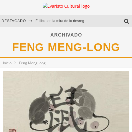
DESTACADO
El libro en la mira de la desregulación
Marcelo Rubio | El llovedor
ARCHIVADO
FENG MENG-LONG
Diego Meret | Hotel Acapulco
Alejandra Correa | La nieve
Inicio
Feng Meng-long