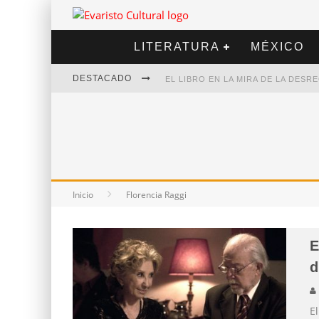
LITERATURA
MÉXICO
DESTACADO
EL LIBRO EN LA MIRA DE LA DES
MARCELO RUBIO | EL LLOVEDOR
DIEGO MERET | HOTEL ACAPULCO
ALEJANDRA CORREA | LA NIEVE
Inicio
Florencia Raggi
E
d
E