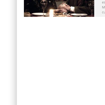
e
M
c