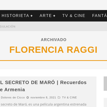
HISTORIETA
ARTE
TV & CINE
FANTÁ
REGULACIÓN
ARCHIVADO
FLORENCIA RAGGI
L SECRETO DE MARÓ | Recuerdos
e Armenia
Dolores de Cicco
noviembre 8, 2021
TV & CINE
l secreto de Maró, es una película argentina estrenada