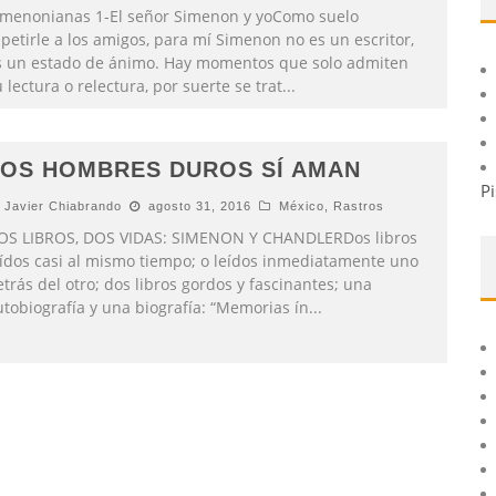
imenonianas 1-El señor Simenon y yoComo suelo
petirle a los amigos, para mí Simenon no es un escritor,
s un estado de ánimo. Hay momentos que solo admiten
 lectura o relectura, por suerte se trat
...
LOS HOMBRES DUROS SÍ AMAN
Pi
Javier Chiabrando
agosto 31, 2016
México
,
Rastros
OS LIBROS, DOS VIDAS: SIMENON Y CHANDLERDos libros
eídos casi al mismo tiempo; o leídos inmediatamente uno
trás del otro; dos libros gordos y fascinantes; una
utobiografía y una biografía: “Memorias ín
...