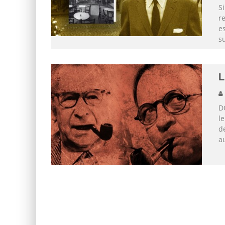
S
re
e
su
D
l
de
a