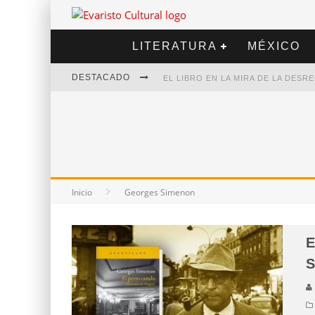
LITERATURA
MÉXICO
DESTACADO
EL LIBRO EN LA MIRA DE LA DES
MARCELO RUBIO | EL LLOVEDOR
DIEGO MERET | HOTEL ACAPULCO
ALEJANDRA CORREA | LA NIEVE
Inicio
Georges Simenon
E
S