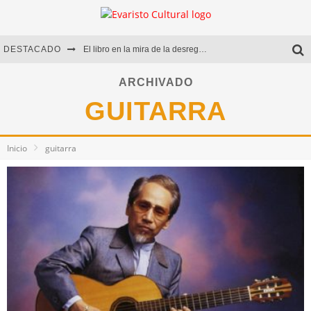
DESTACADO
El libro en la mira de la desregulación
Marcelo Rubio | El llovedor
ARCHIVADO
GUITARRA
Diego Meret | Hotel Acapulco
Alejandra Correa | La nieve
Inicio
guitarra