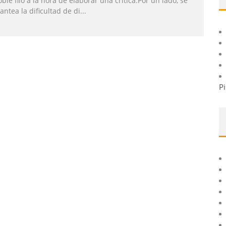
ble filo a la hora de elaborar una crítica.Por un lado, se
antea la dificultad de di
...
Pi