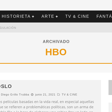
HISTORIETA
ARTE
TV & CINE
FANTÁ
REGULACIÓN
ARCHIVADO
HBO
OSLO
Diego Grillo Trubba
junio 21, 2021
TV & CINE
s películas basadas en la vida real, en especial aquellas
ue se refieren a problemáticas políticas, son un arma de