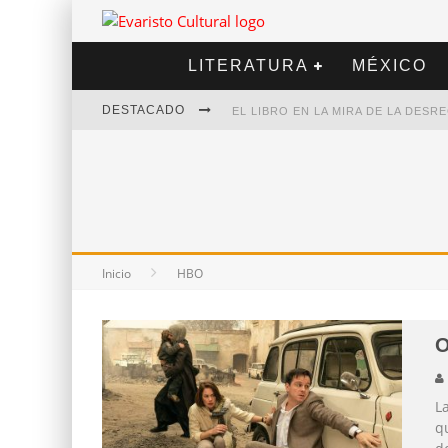
LITERATURA
MÉXICO
DESTACADO
EL LIBRO EN LA MIRA DE LA DES
MARCELO RUBIO | EL LLOVEDOR
DIEGO MERET | HOTEL ACAPULCO
ALEJANDRA CORREA | LA NIEVE
Inicio
HBO
La
q