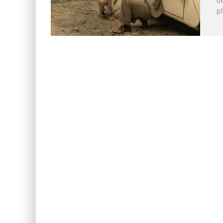
do
pl