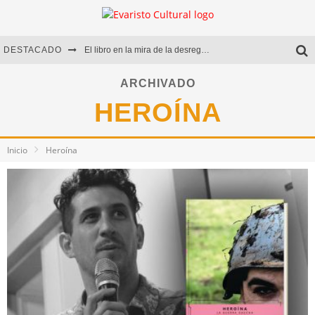
DESTACADO
El libro en la mira de la desregulación
Marcelo Rubio | El llovedor
ARCHIVADO
HEROÍNA
Diego Meret | Hotel Acapulco
Alejandra Correa | La nieve
Inicio
Heroína