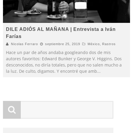
DILE ADIÓS AL MAÑANA | Entrevista a Iván
Farías
Nicolas Ferraro
septiembre 25, 2019
México
,
Rastros
Hace un par de años andaba googleando dos de mis
autores favoritos: Edward Bunker y George V. Higgins. Dos
desconocidos, no diría totales, pero que no salen mucho a
la luz. De culto, digamos. Y encontré que amb
...