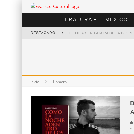
LITERATURA
MÉXICO
DESTACADO
EL LIBRO EN LA MIRA DE LA DES
MARCELO RUBIO | EL LLOVEDOR
DIEGO MERET | HOTEL ACAPULCO
ALEJANDRA CORREA | LA NIEVE
Inicio
Homero
D