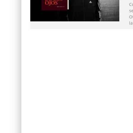
Co
se
Ot
l