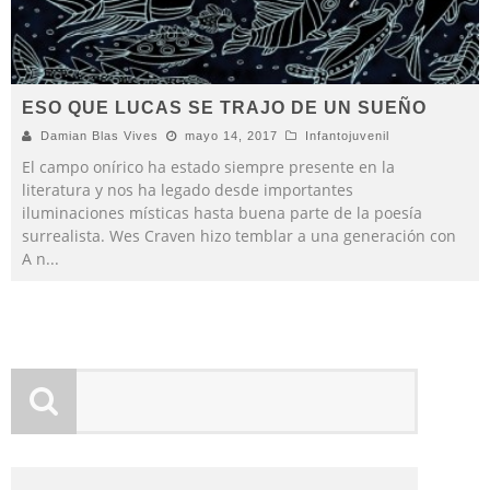
ESO QUE LUCAS SE TRAJO DE UN SUEÑO
Damian Blas Vives
mayo 14, 2017
Infantojuvenil
El campo onírico ha estado siempre presente en la
literatura y nos ha legado desde importantes
iluminaciones místicas hasta buena parte de la poesía
surrealista. Wes Craven hizo temblar a una generación con
A n
...