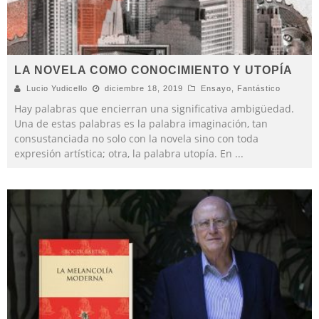
LA NOVELA COMO CONOCIMIENTO Y UTOPÍA
Lucio Yudicello
diciembre 18, 2019
Ensayo
,
Fantástico
Hay palabras que encierran una significativa ambigüedad.
Una de estas palabras es la palabra imaginación, tan
consustanciada no solo con la novela sino con toda
expresión artística; otra, la palabra utopía. En
...