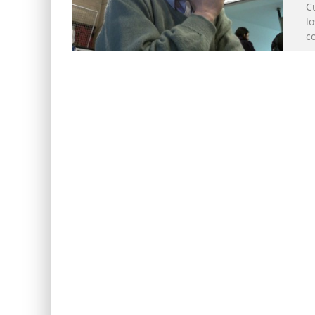
Cu
lo
co