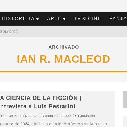
HISTORIETA
ARTE
TV & CINE
FANTÁ
REGULACIÓN
ARCHIVADO
IAN R. MACLEOD
A CIENCIA DE LA FICCIÓN |
ntrevista a Luis Pestarini
Damian Blas Vives
noviembre 10, 2009
Fantástico
n enero de 1984, aparecía el primer número de la revista