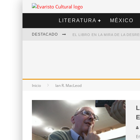
LITERATURA
MÉXICO
DESTACADO
EL LIBRO EN LA MIRA DE LA DES
MARCELO RUBIO | EL LLOVEDOR
DIEGO MERET | HOTEL ACAPULCO
ALEJANDRA CORREA | LA NIEVE
Inicio
Ian R. MacLeod
L
E
E