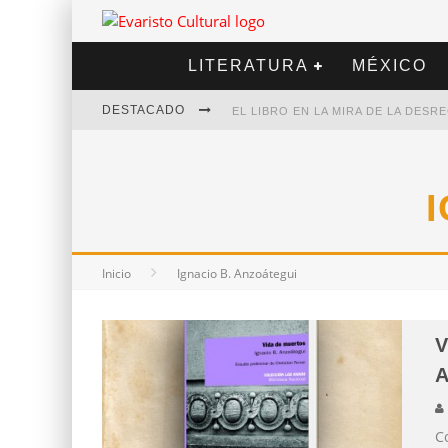
LITERATURA
MÉXICO
DESTACADO
EL LIBRO EN LA MIRA DE LA DES
MARCELO RUBIO | EL LLOVEDOR
DIEGO MERET | HOTEL ACAPULCO
ALEJANDRA CORREA | LA NIEVE
Inicio
Ignacio B. Anzoátegui
V
C