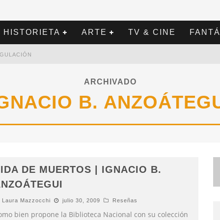
HISTORIETA
ARTE
TV & CINE
FANTÁ
REGULACIÓN
ARCHIVADO
IGNACIO B. ANZOÁTEGU
IDA DE MUERTOS | IGNACIO B.
ANZOÁTEGUI
Laura Mazzocchi
julio 30, 2009
Reseñas
omo bien propone la Biblioteca Nacional con su colección