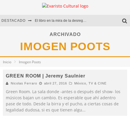
DESTACADO
El libro en la mira de la desregulación
Marcelo Rubio | El llovedor
ARCHIVADO
IMOGEN POOTS
Diego Meret | Hotel Acapulco
Alejandra Correa | La nieve
Inicio
Imogen Poots
GREEN ROOM | Jeremy Saulnier
Nicolas Ferraro
abril 27, 2016
México
,
TV & CINE
Green Room. La sala donde -antes o después del show- los
músicos bajan un cambio. Es esperable que ahí adentro
pase de todo. Desde la birra y el pucho, a ciertas cosas de
legalidad dudosa, si es que tienen algu
...