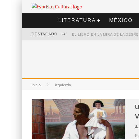
LITERATURA
MÉXICO
DESTACADO
EL LIBRO EN LA MIRA DE LA DES
MARCELO RUBIO | EL LLOVEDOR
DIEGO MERET | HOTEL ACAPULCO
ALEJANDRA CORREA | LA NIEVE
Inicio
izquierda
U
Po