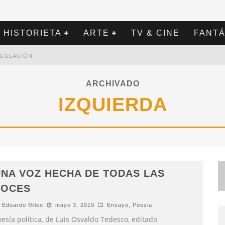
HISTORIETA
ARTE
TV & CINE
FANTÁ
REGULACIÓN
ARCHIVADO
IZQUIERDA
NA VOZ HECHA DE TODAS LAS
VOCES
Eduardo Mileo
mayo 3, 2019
Ensayo
,
Poesia
esía política, de Luis Osvaldo Tedesco, editado