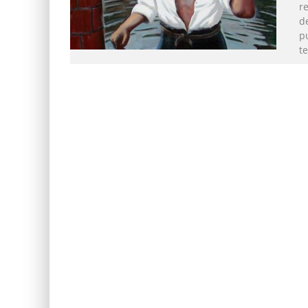
r
d
p
t