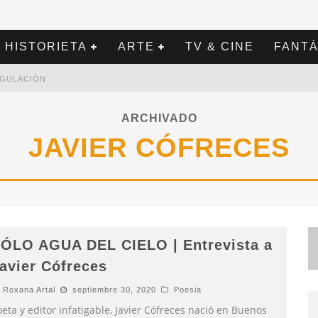
HISTORIETA
ARTE
TV & CINE
FANTÁ
REGULACIÓN
ARCHIVADO
JAVIER CÓFRECES
ÓLO AGUA DEL CIELO | Entrevista a
avier Cófreces
Roxana Artal
septiembre 30, 2020
Poesia
eta y editor infatigable, Javier Cófreces nació en Buenos