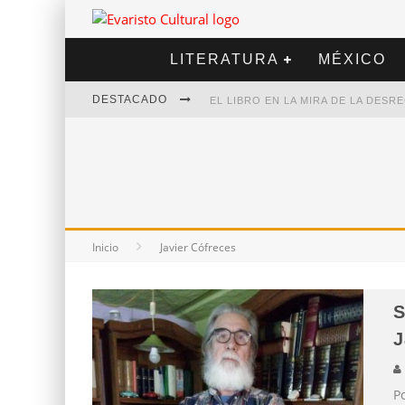
LITERATURA
MÉXICO
DESTACADO
EL LIBRO EN LA MIRA DE LA DES
MARCELO RUBIO | EL LLOVEDOR
DIEGO MERET | HOTEL ACAPULCO
ALEJANDRA CORREA | LA NIEVE
Inicio
Javier Cófreces
S
J
Po