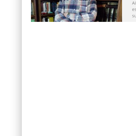
A
es
s