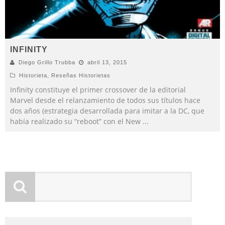
INFINITY
Diego Grillo Trubba
abril 13, 2015
Historieta
,
Reseñas Historietas
Infinity constituye el primer crossover de la editorial
Marvel desde el relanzamiento de todos sus títulos hace
dos años (estrategia desarrollada para imitar a la DC, que
había realizado su “reboot” con el New
...