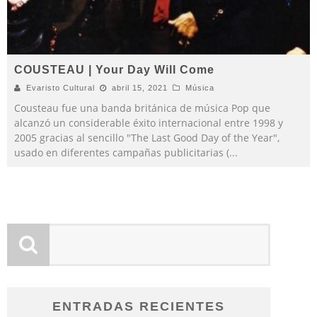
COUSTEAU | Your Day Will Come
Evaristo Cultural
abril 15, 2021
Música
Cousteau fue una banda británica de música Pop que
alcanzó un considerable éxito internacional entre 1998 y
2005 gracias al sencillo "The Last Good Day of the Year",
usado en diferentes campañas publicitarias (
...
ENTRADAS RECIENTES