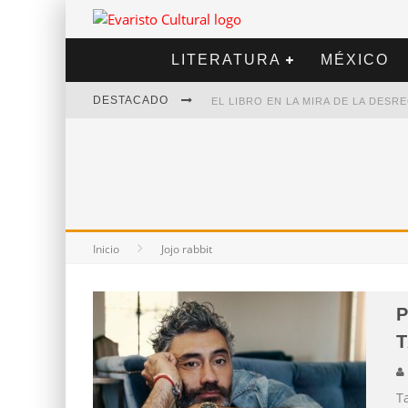
LITERATURA
MÉXICO
DESTACADO
EL LIBRO EN LA MIRA DE LA DES
MARCELO RUBIO | EL LLOVEDOR
DIEGO MERET | HOTEL ACAPULCO
ALEJANDRA CORREA | LA NIEVE
Inicio
Jojo rabbit
T
Ta