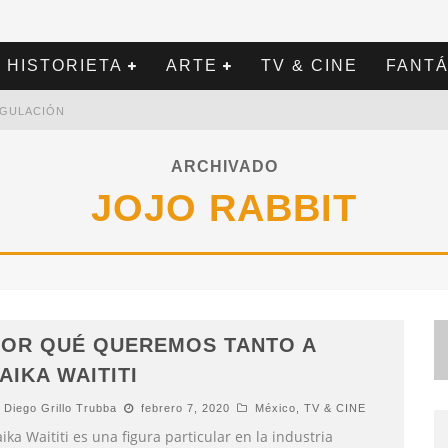
HISTORIETA
ARTE
TV & CINE
FANTÁ
REGULACIÓN
ARCHIVADO
JOJO RABBIT
POR QUÉ QUEREMOS TANTO A
AIKA WAITITI
Diego Grillo Trubba
febrero 7, 2020
México
,
TV & CINE
ika Waititi es una figura particular en la industria