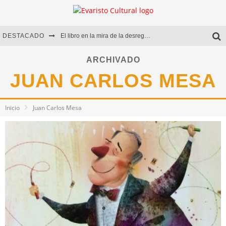
DESTACADO
El libro en la mira de la desregulación
Marcelo Rubio | El llovedor
ARCHIVADO
JUAN CARLOS MESA
Diego Meret | Hotel Acapulco
Alejandra Correa | La nieve
Inicio
Juan Carlos Mesa