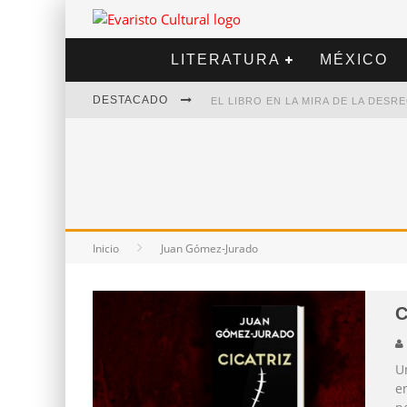
LITERATURA
MÉXICO
DESTACADO
EL LIBRO EN LA MIRA DE LA DES
MARCELO RUBIO | EL LLOVEDOR
DIEGO MERET | HOTEL ACAPULCO
ALEJANDRA CORREA | LA NIEVE
Inicio
Juan Gómez-Jurado
C
U
en