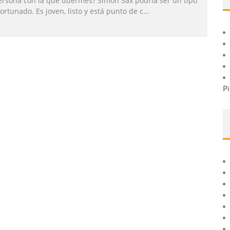
ersona con la que duermes? Simon Sax podría ser un tipo
ortunado. Es joven, listo y está punto de c
...
Pi