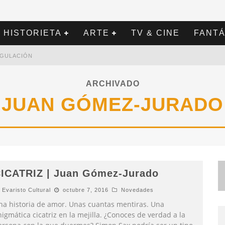
HISTORIETA
ARTE
TV & CINE
FANTÁ
REGULACIÓN
ARCHIVADO
JUAN GÓMEZ-JURADO
ICATRIZ | Juan Gómez-Jurado
Evaristo Cultural
octubre 7, 2016
Novedades
na historia de amor. Unas cuantas mentiras. Una
igmática cicatriz en la mejilla. ¿Conoces de verdad a la