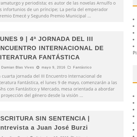
amaturgo y periodista; es autor de las novelas Arnulfo o
os infortunios de un príncipe; La perla del emperador
Premio Emecé y Segundo Premio Municipal
...
UNES 9 | 4ª JORNADA DEL III
ENCUENTRO INTERNACIONAL DE
Pi
ITERATURA FANTÁSTICA
Damian Blas Vives
mayo 9, 2016
Fantástico
 cuarta jornada del III Encuentro Internacional de
teratura Fantástica, el lunes 9 de mayo, comenzarán a las
5hs con Fantástico y Mercado, mesa orientada a abordar
a proyección del género desde la visión
...
SCRITURA SIN SENTENCIA |
ntrevista a Juan José Burzi