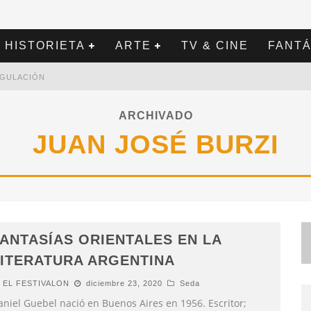
HISTORIETA
ARTE
TV & CINE
FANTÁ
REGULACIÓN
ARCHIVADO
JUAN JOSÉ BURZI
ANTASÍAS ORIENTALES EN LA
ITERATURA ARGENTINA
EL FESTIVALON
diciembre 23, 2020
Seda
aniel Guebel nació en Buenos Aires en 1956. Escritor;