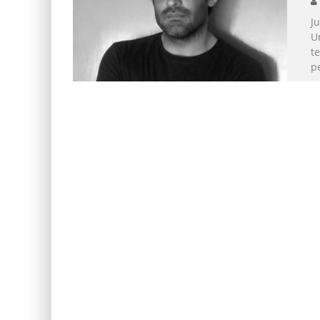
Ju
U
te
p