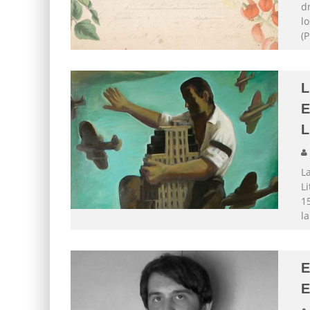
dr
l
(
L
L
La
Li
1
l
E
E