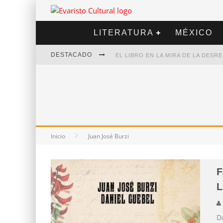
LITERATURA
MÉXICO
DESTACADO
EL LIBRO EN LA MIRA DE LA DES
MARCELO RUBIO | EL LLOVEDOR
DIEGO MERET | HOTEL ACAPULCO
ALEJANDRA CORREA | LA NIEVE
Inicio
Juan José Burzi
F
L
D