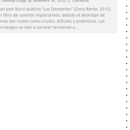
Josefina Goggi
diciembre 18, 2015
Literatura
an José Burzi publica “Los Deseantes” (Zona Borde, 2015).
n libro de cuentos impactantes, debido al abordaje de
mas tan reales como crudos, difíciles y polémicos. Los
ersonajes se dan a conocer tensando u
...