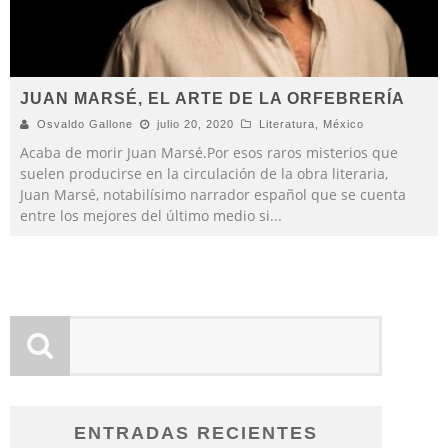
JUAN MARSÉ, EL ARTE DE LA ORFEBRERÍA
Osvaldo Gallone
julio 20, 2020
Literatura
,
México
Acaba de morir Juan Marsé.Por esos raros misterios que
suelen producirse en la circulación de la obra literaria,
Juan Marsé, notabilísimo narrador español que se cuenta
entre los mejores del último medio si
...
ENTRADAS RECIENTES