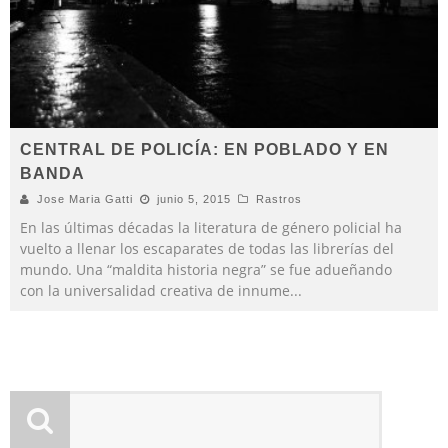
CENTRAL DE POLICÍA: EN POBLADO Y EN
BANDA
Jose Maria Gatti
junio 5, 2015
Rastros
En las últimas décadas la literatura de género policial ha
vuelto a llenar los escaparates de todas las librerías del
mundo. Una “maldita historia negra” se fue adueñando
con la universalidad creativa de innume
...