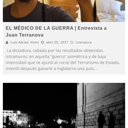
EL MÉDICO DE LA GUERRA | Entrevista a
Juan Terranova
Luis Adrian Vives
abril 25, 2017
Literatura
La dictadura, cebada por los resultados obtenidos,
intramuros, en aquella “guerra” asimétrica y de baja
intensidad que se ajustó al corsé del Terrorismo de Estado,
intentó después ganarle a Inglaterra una puls
...