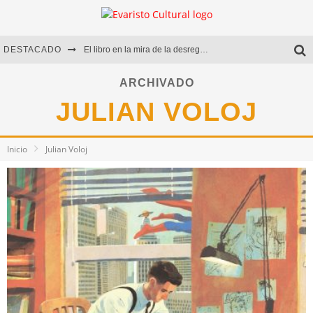
DESTACADO
El libro en la mira de la desregulación
Marcelo Rubio | El llovedor
ARCHIVADO
JULIAN VOLOJ
Diego Meret | Hotel Acapulco
Alejandra Correa | La nieve
Inicio
Julian Voloj