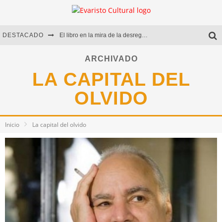
DESTACADO
El libro en la mira de la desregulación
Marcelo Rubio | El llovedor
ARCHIVADO
LA CAPITAL DEL
Diego Meret | Hotel Acapulco
OLVIDO
Alejandra Correa | La nieve
Inicio
La capital del olvido