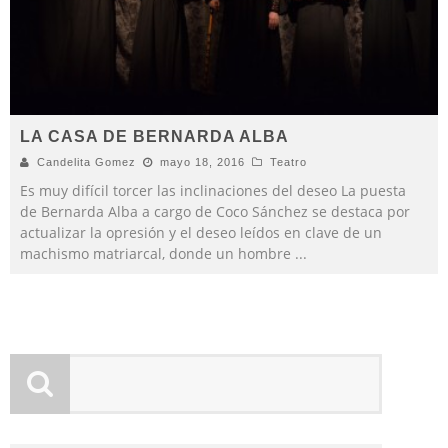
LA CASA DE BERNARDA ALBA
Candelita Gomez
mayo 18, 2016
Teatro
Es muy difícil torcer las inclinaciones del deseo La puesta
de Bernarda Alba a cargo de Coco Sánchez se destaca por
actualizar la opresión y el deseo leídos en clave de un
machismo matriarcal, donde un hombre
...