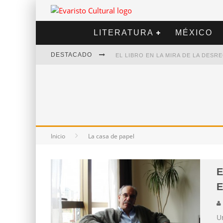
LITERATURA
MÉXICO
DESTACADO
EL LIBRO EN LA MIRA DE LA DES
MARCELO RUBIO | EL LLOVEDOR
DIEGO MERET | HOTEL ACAPULCO
ALEJANDRA CORREA | LA NIEVE
Inicio
La casa de papel
E
E
U