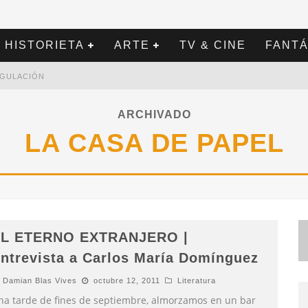
HISTORIETA
ARTE
TV & CINE
FANTÁ
REGULACIÓN
ARCHIVADO
LA CASA DE PAPEL
L ETERNO EXTRANJERO |
ntrevista a Carlos María Domínguez
Damian Blas Vives
octubre 12, 2011
Literatura
na tarde de fines de septiembre, almorzamos en un bar