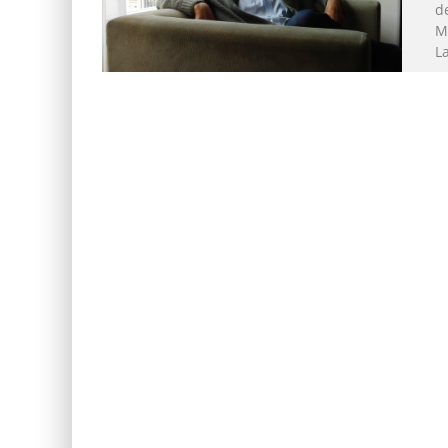
d
M
L