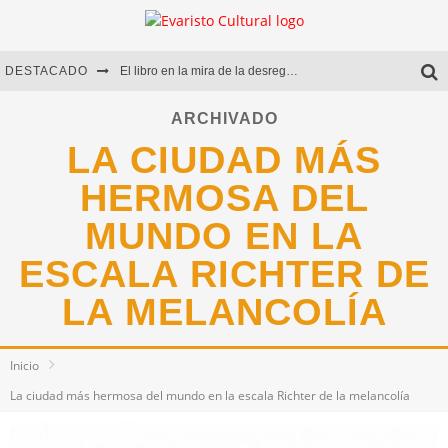
DESTACADO
El libro en la mira de la desregulación
Marcelo Rubio | El llovedor
ARCHIVADO
LA CIUDAD MÁS
Diego Meret | Hotel Acapulco
HERMOSA DEL
Alejandra Correa | La nieve
MUNDO EN LA
ESCALA RICHTER DE
LA MELANCOLÍA
Inicio
La ciudad más hermosa del mundo en la escala Richter de la melancolía