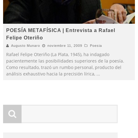
POESÍA METAFÍSICA | Entrevista a Rafael
Felipe Oteriño
Augusto Munaro
noviembre 11, 2009
Poesia
Rafael Felipe Oteriño (La Plata, 1945), ha indagado
pacientemente las posibilidades superiores de la poesía.
Como resultado, trazó un rumbo personal, producto del
análisis exhaustivo hacia la precisión lírica,
...