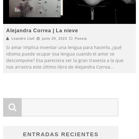
Alejandra Correa | La nieve
Leandro Llull
junio 29, 2023
Poesia
Si amar implica inventar una lengua para hacerlo, ¿qué
idioma puede ocupar esa lengua cuando el amor se
descompone? Esa pareciera ser la gran travesía a la que
nos arrastra este último libro de Alejandra Correa
...
ENTRADAS RECIENTES