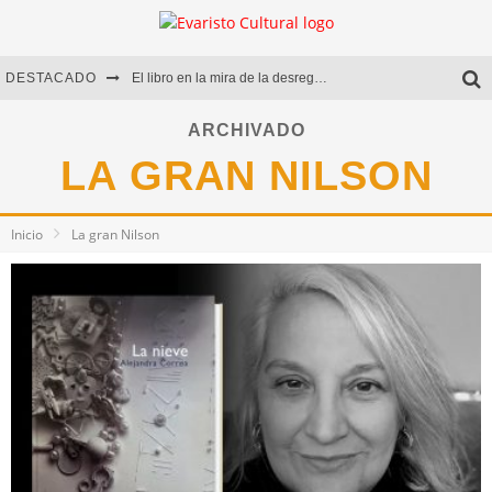
DESTACADO
El libro en la mira de la desregulación
Marcelo Rubio | El llovedor
ARCHIVADO
LA GRAN NILSON
Diego Meret | Hotel Acapulco
Alejandra Correa | La nieve
Inicio
La gran Nilson