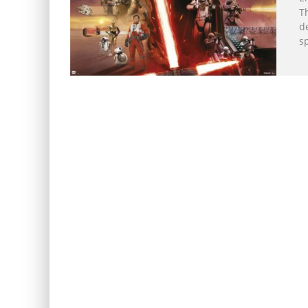
T
d
s