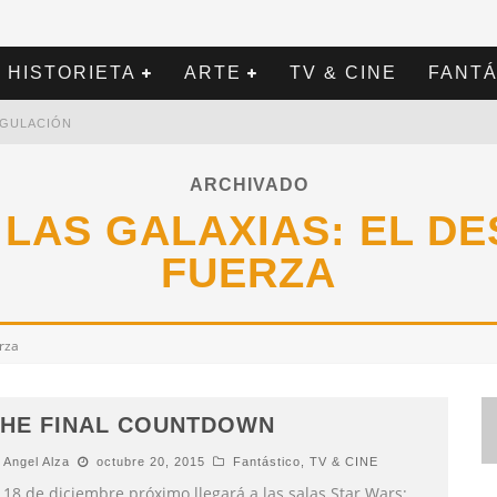
HISTORIETA
ARTE
TV & CINE
FANTÁ
REGULACIÓN
ARCHIVADO
 LAS GALAXIAS: EL DE
FUERZA
erza
THE FINAL COUNTDOWN
Angel Alza
octubre 20, 2015
Fantástico
,
TV & CINE
 18 de diciembre próximo llegará a las salas Star Wars: