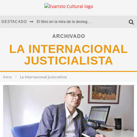
DESTACADO
El libro en la mira de la desregulación
Marcelo Rubio | El llovedor
ARCHIVADO
LA INTERNACIONAL
Diego Meret | Hotel Acapulco
JUSTICIALISTA
Alejandra Correa | La nieve
Inicio
La Internacional Justicialista