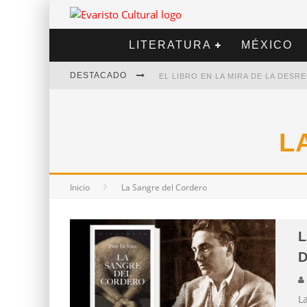
LITERATURA
MÉXICO
DESTACADO
EL LIBRO EN LA MIRA DE LA DES
MARCELO RUBIO | EL LLOVEDOR
DIEGO MERET | HOTEL ACAPULCO
L
ALEJANDRA CORREA | LA NIEVE
Inicio
La Sangre del Cordero
L
D
L