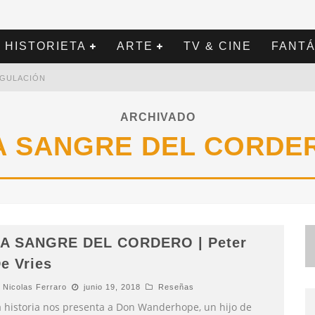
HISTORIETA
ARTE
TV & CINE
FANTÁ
REGULACIÓN
ARCHIVADO
A SANGRE DEL CORDE
A SANGRE DEL CORDERO | Peter
e Vries
Nicolas Ferraro
junio 19, 2018
Reseñas
a historia nos presenta a Don Wanderhope, un hijo de