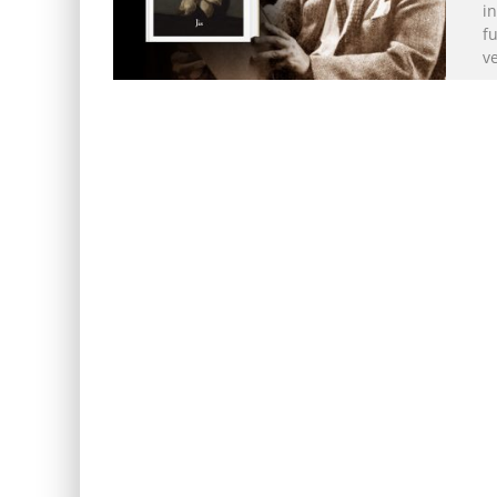
i
fu
ve