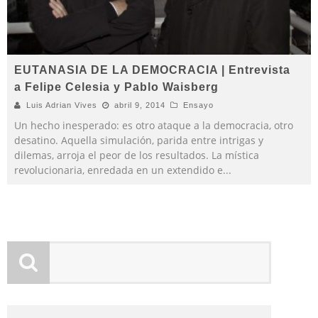
EUTANASIA DE LA DEMOCRACIA | Entrevista
a Felipe Celesia y Pablo Waisberg
Luis Adrian Vives
abril 9, 2014
Ensayo
Un hecho inesperado: es otro ataque a la democracia, otro
desatino. Aquella simulación, parida entre intrigas y
dilemas, arroja el peor de los resultados. La mística
revolucionaria, enredada en un extendido e
...