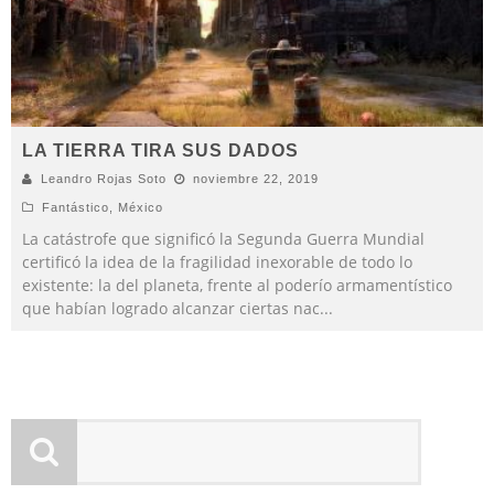
LA TIERRA TIRA SUS DADOS
Leandro Rojas Soto
noviembre 22, 2019
Fantástico
,
México
La catástrofe que significó la Segunda Guerra Mundial
certificó la idea de la fragilidad inexorable de todo lo
existente: la del planeta, frente al poderío armamentístico
que habían logrado alcanzar ciertas nac
...