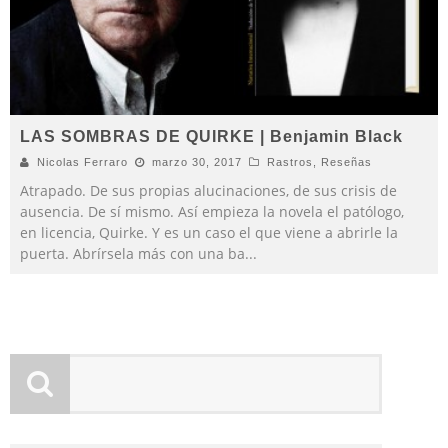
LAS SOMBRAS DE QUIRKE | Benjamin Black
Nicolas Ferraro
marzo 30, 2017
Rastros
,
Reseñas
Atrapado. De sus propias alucinaciones, de sus crisis de
ausencia. De sí mismo. Así empieza la novela el patólogo,
en licencia, Quirke. Y es un caso el que viene a abrirle la
puerta. Abrírsela más con una ba
...