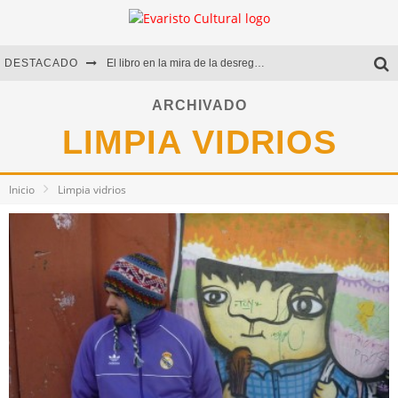
DESTACADO
El libro en la mira de la desregulación
Marcelo Rubio | El llovedor
ARCHIVADO
LIMPIA VIDRIOS
Diego Meret | Hotel Acapulco
Alejandra Correa | La nieve
Inicio
Limpia vidrios