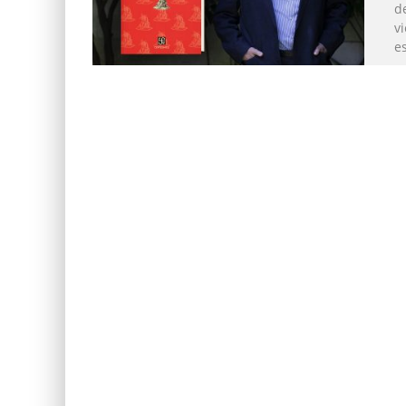
d
v
es