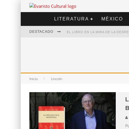
LITERATURA
MÉXICO
DESTACADO
EL LIBRO EN LA MIRA DE LA DES
MARCELO RUBIO | EL LLOVEDOR
DIEGO MERET | HOTEL ACAPULCO
ALEJANDRA CORREA | LA NIEVE
Inicio
Lincoln
L
B
Pu