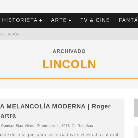
HISTORIETA
ARTE
TV & CINE
FANTÁ
REGULACIÓN
ARCHIVADO
LINCOLN
A MELANCOLÍA MODERNA | Roger
artra
Damian Blas Vives
octubre 4, 2018
Reseñas
ede decirse que, para los iniciados en el estudio cultural