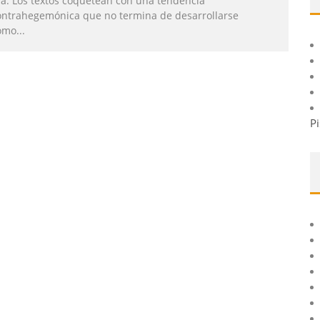
ía. Los textos coquetean con una tendencia
ontrahegemónica que no termina de desarrollarse
omo
...
Pi