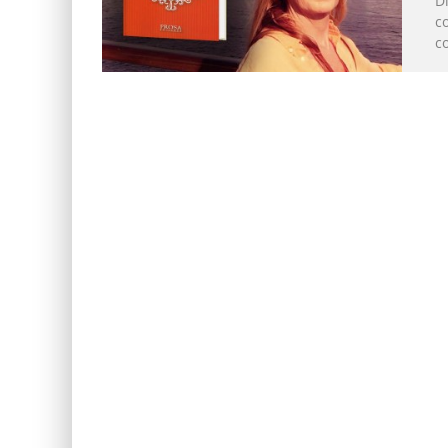
D
c
c