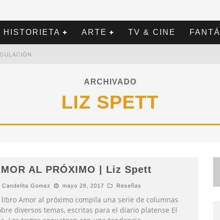
HISTORIETA
ARTE
TV & CINE
FANTÁ
REGULACIÓN
ARCHIVADO
LIZ SPETT
MOR AL PRÓXIMO | Liz Spett
Candelita Gomez
mayo 28, 2017
Reseñas
l libro Amor al próximo compila una serie de columnas
bre diversos temas, escritas para el diario platense El