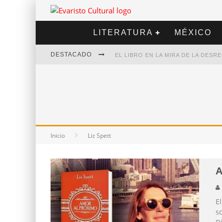
LITERATURA
MÉXICO
DESTACADO
EL LIBRO EN LA MIRA DE LA DES
MARCELO RUBIO | EL LLOVEDOR
DIEGO MERET | HOTEL ACAPULCO
ALEJANDRA CORREA | LA NIEVE
Inicio
Liz Spett
A
E
so